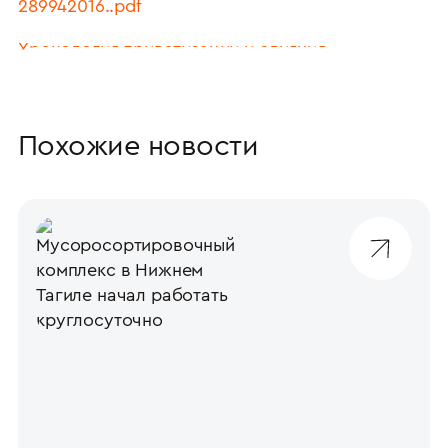
289942016..pdf
Хронология приватизации и слияния
Облкоммунэнерго.docx
Похожие новости